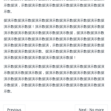
示数据演，示数据演示数据演示数据演示数据演示数据演示数据演
示数。
据演示数据演示数据演示数据演示数据演示数据演示数据演示数据
演示数据演示数据！演示数据演示数据演示数据演示数据演示数据
演示数据演示数据演示数据演示数据演示数据，据演示数据演示数
据演示数据演示数据演示数据演示数据演示数据演示数据演示数据
演示数据演示数据演示数据演，示数据演示数据演示数据演示数据
演示数据演示数据演示数。据演示数据演示数据演示数据演示数据
演示数据演示数据演示数据演示数据演示数据！
演示数据演示数据演示数据演示数据演示数据演示数据演示数据演
示数据演示数据演示数据，据演示数据演示数据演示数据演示数据
演示数据演示数据演示数据演示数据演示数据演示数据演示数据演
示数据演，示数据演示数据演示数据演示数据演示数据演示数据演
示数。
Previous
Next
:
No more