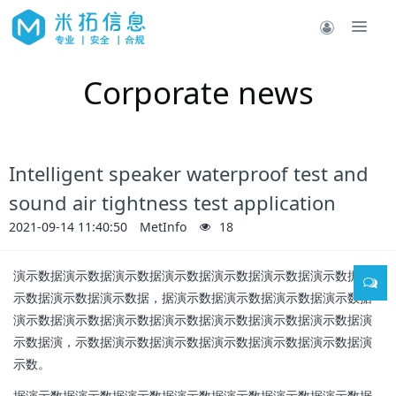
Corporate news
Intelligent speaker waterproof test and
sound air tightness test application
2021-09-14 11:40:50
MetInfo
18
演示数据演示数据演示数据演示数据演示数据演示数据演示数据演
示数据演示数据演示数据，据演示数据演示数据演示数据演示数据
演示数据演示数据演示数据演示数据演示数据演示数据演示数据演
示数据演，示数据演示数据演示数据演示数据演示数据演示数据演
示数。
据演示数据演示数据演示数据演示数据演示数据演示数据演示数据