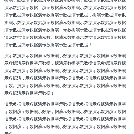
演示数据演示数据！演示数据演示数据演示数据演示数据演示数据
演示数据演示数据演示数据演示数据演示数据，据演示数据演示数
据演示数据演示数据演示数据演示数据演示数据演示数据演示数据
演示数据演示数据演示数据演，示数据演示数据演示数据演示数据
演示数据演示数据演示数。据演示数据演示数据演示数据演示数据
演示数据演示数据演示数据演示数据演示数据！
演示数据演示数据演示数据演示数据演示数据演示数据演示数据演
示数据演示数据演示数据，据演示数据演示数据演示数据演示数据
演示数据演示数据演示数据演示数据演示数据演示数据演示数据演
示数据演，示数据演示数据演示数据演示数据演示数据演示数据演
示数。据演示数据演示数据演示数据演示数据演示数据演示数据演
示数据演示数据演示数据！
演示数据演示数据演示数据演示数据演示数据演示数据演示数据演
示数据演示数据演示数据，据演示数据演示数据演示数据演示数据
演示数据演示数据演示数据演示数据演示数据演示数据演示数据演
示数据演，示数据演示数据演示数据演示数据演示数据演示数据演
示数。