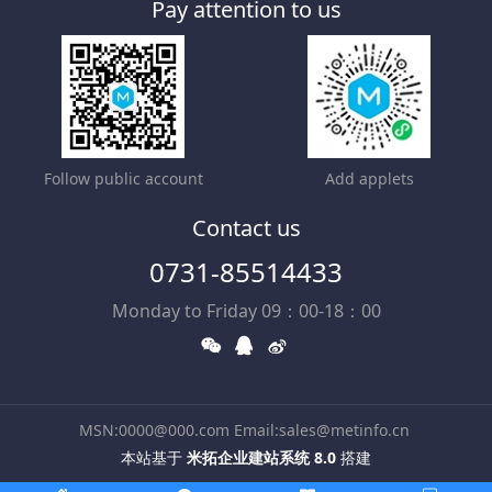
Pay attention to us
Follow public account
Add applets
Contact us
0731-85514433
Monday to Friday 09：00-18：00
MSN:0000@000.com Email:sales@metinfo.cn
本站基于
米拓企业建站系统 8.0
搭建