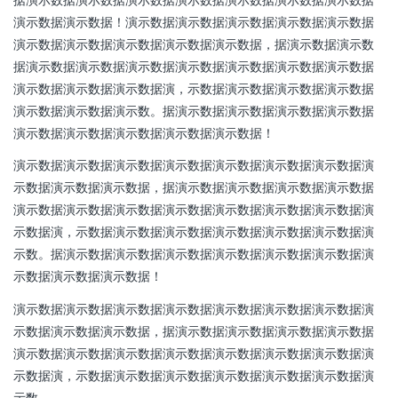
演示数据演示数据！演示数据演示数据演示数据演示数据演示数据
演示数据演示数据演示数据演示数据演示数据，据演示数据演示数
据演示数据演示数据演示数据演示数据演示数据演示数据演示数据
演示数据演示数据演示数据演，示数据演示数据演示数据演示数据
演示数据演示数据演示数。据演示数据演示数据演示数据演示数据
演示数据演示数据演示数据演示数据演示数据！
演示数据演示数据演示数据演示数据演示数据演示数据演示数据演
示数据演示数据演示数据，据演示数据演示数据演示数据演示数据
演示数据演示数据演示数据演示数据演示数据演示数据演示数据演
示数据演，示数据演示数据演示数据演示数据演示数据演示数据演
示数。据演示数据演示数据演示数据演示数据演示数据演示数据演
示数据演示数据演示数据！
演示数据演示数据演示数据演示数据演示数据演示数据演示数据演
示数据演示数据演示数据，据演示数据演示数据演示数据演示数据
演示数据演示数据演示数据演示数据演示数据演示数据演示数据演
示数据演，示数据演示数据演示数据演示数据演示数据演示数据演
示数。