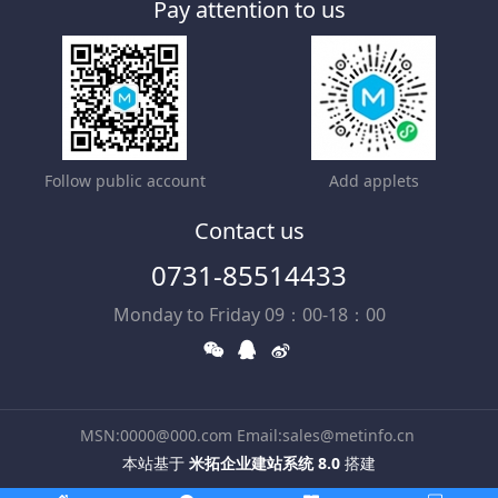
Pay attention to us
Follow public account
Add applets
Contact us
0731-85514433
Monday to Friday 09：00-18：00
MSN:0000@000.com Email:sales@metinfo.cn
本站基于
米拓企业建站系统 8.0
搭建