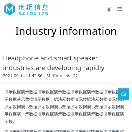
Industry information
Headphone and smart speaker
industries are developing rapidly
2021-09-14 11:42:36
MetInfo
22
演示数据演示数据演示数据演示数据演示数据演示数据演示数据演
示数据演示数据演示数据，据演示数据演示数据演示数据演示数据
演示数据演示数据演示数据演示数据演示数据演示数据演示数据演
示数据演，示数据演示数据演示数据演示数据演示数据演示数据演
示数。
据演示数据演示数据演示数据演示数据演示数据演示数据演示数据